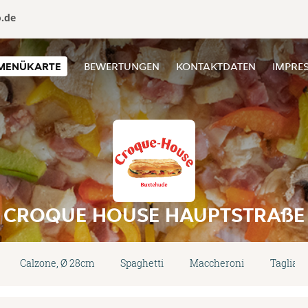
o.de
MENÜKARTE
BEWERTUNGEN
KONTAKTDATEN
IMPRE
CROQUE HOUSE HAUPTSTRAßE
Calzone, Ø 28cm
Spaghetti
Maccheroni
Tagliate