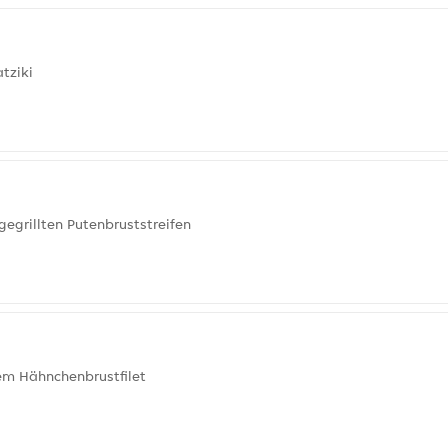
tziki
egrillten Putenbruststreifen
tem Hähnchenbrustfilet