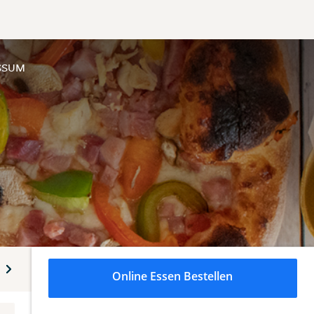
SSUM
lle
Tortellini
Nudelpfanne
Kartoffelgratins und Vege
Online Essen Bestellen